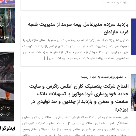
ارزوئیه و نماینده […]
بازدید سرزده مدیر‌عامل بیمه سرمد از مدیریت شعبه
گزارش
غرب مازندان
پتروخاد
دکتر بهشتی‌نژاد در ادامه بازدید از شعب بیمه سرمد طی سفر به استان مازندران، به
صورت سر زده از مدیریت شعبه غرب مازندان در شهر نوشهر بازدید کرد. کیوسک
خبر ـ در این بازدید دکتر بهشتی‌نژاد ضمن قدردانی از تلاش ها و زحمات همکاران،
به تشریح اهداف و برنامه‌های شرکت بیمه سرمد پرداخت و بر […]
با حضور وزیر صمت به انجام رسید؛
افتتاح شرکت پلاستیک کاران اطلس زاگرس و سایت
جدید خودروسازی فردا موتورز با تسهیلات بانک
صنعت و معدن و بازدید از چندین واحد تولیدی در
ویدئو 
بروجرد
اربعین
وزیر صنعت، معدن و تجارت که به اتفاق هیات همراهی از استاندار لرستان، معاون
هماهنگی امور اقتصادی استانداری، مدیر کل صمت استان، نماینده شهرستان
اینفوگرا
بروجرد و اشترینان در مجلس شورای اسلامی و جمعی از دیگر مسؤلان استانی صبح
پنجشنبه هفدهم خرداد ماه به شهرستان بروجرد سفر کرده بود، پس از افتتاح