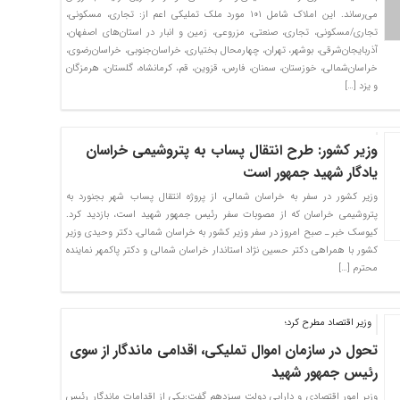
می‌رساند. این املاک شامل ۱۰۱ مورد ملک تملیکی اعم از: تجاری، مسکونی،
تجاری/مسکونی، تجاری، صنعتی، مزروعی، زمین و انبار در استان‌های اصفهان،
آذربایجان‌شرقی، بوشهر، تهران، چهارمحال بختیاری، خراسان‌جنوبی، خراسان‌رضوی،
خراسان‌شمالی، خوزستان، سمنان، فارس، قزوین، قم، کرمانشاه، گلستان، هرمزگان
و یزد […]
وزیر کشور: طرح انتقال پساب به پتروشیمی خراسان
یادگار شهید جمهور است
وزیر کشور در سفر به خراسان شمالی، از پروژه انتقال پساب شهر بجنورد به
پتروشیمی خراسان که از مصوبات سفر رئیس جمهور شهید است، بازدید کرد.
کیوسک خبر ـ صبح امروز در سفر وزیر کشور به خراسان شمالی، دکتر وحیدی وزیر
کشور با همراهی دکتر حسین نژاد استاندار خراسان شمالی و دکتر پاکمهر نماینده
محترم […]
وزیر اقتصاد مطرح کرد؛
تحول در سازمان اموال تملیکی، اقدامی ماندگار از سوی
رئیس جمهور شهید
وزیر امور اقتصادی و دارایی دولت سیزدهم گفت:یکی از اقدامات ماندگار رئیس