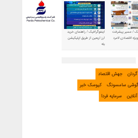
یک / مسیر پیشرفت
اینفوگرافیک / راهنمای خرید
یژه اقتصادی لامرد
ارز اربعین از طریق اپلیکیشن
بله
گردان
جهش اقتصاد
گوشی سامسونگ
کیوسک خبر
نلاین
سرمایه فردا