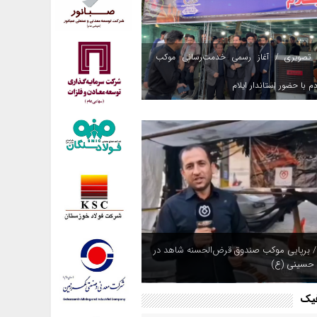
 تصویری / آغاز رسمی خدمت‌رسانی موکب
م با حضور استاندار ایلام
/ برپایی موکب صندوق قرض‌الحسنه شاهد در
 حسینی (ع)
فیک