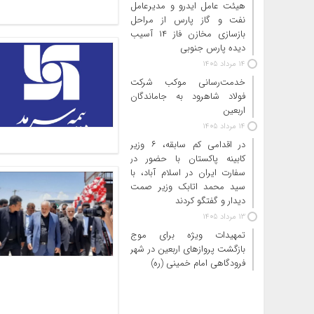
هیئت عامل ایدرو و مدیرعامل
نفت و گاز پارس از مراحل
بازسازی مخازن فاز ۱۴ آسیب
دیده پارس جنوبی
14 مرداد 1405
خدمت‌رسانی موکب شرکت
فولاد شاهرود به جاماندگان
اربعین
14 مرداد 1405
در اقدامی کم سابقه، ۶ وزیر
کابینه پاکستان با حضور در
سفارت ایران در اسلام آباد، با
سید محمد اتابک وزیر صمت
دیدار و گفتگو کردند
13 مرداد 1405
تمهیدات ویژه برای موج
بازگشت پروازهای اربعین در شهر
فرودگاهی امام خمینی (ره)