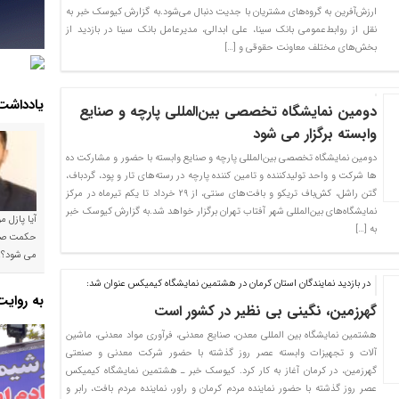
ارزش‌آفرین به گروه‌های مشتریان با جدیت دنبال می‌شود.به گزارش کیوسک خبر به
نقل از روابط‌عمومی بانک سینا، علی ابدالی، مدیرعامل بانک سینا در بازدید از
بخش‌های مختلف معاونت حقوقی و […]
یادداشت
دومین نمایشگاه تخصصی بین‌المللی پارچه و صنایع
وابسته برگزار می شود
دومین نمایشگاه تخصصی بین‌المللی پارچه و صنایع وابسته با حضور و مشارکت ده
ها شرکت و واحد تولیدکننده و تامین کننده پارچه در رسته‌های تار و پود، گردباف،
گتن راشل، کش‌باف تریکو و بافت‌های سنتی، از ۲۹ خرداد تا یکم تیرماه در مرکز
نمایشگاه‌های بین‌المللی شهر آفتاب تهران برگزار خواهد شد.به گزارش کیوسک خبر
آیا پازل 
به […]
می شود؟!
در بازدید نمایندگان استان کرمان در هشتمین نمایشگاه کیمیکس عنوان شد:
به روای
گهرزمین، نگینی بی نظیر در کشور است
هشتمین نمایشگاه بین المللی معدن، صنایع معدنی، فرآوری مواد معدنی، ماشین
آلات و تجهیزات وابسته عصر روز گذشته با حضور شرکت معدنی و صنعتی
گهرزمین، در کرمان آغاز به کار کرد. کیوسک خبر ـ هشتمین نمایشگاه کیمیکس
عصر روز گذشته با حضور نماینده مردم کرمان و راور، نماینده مردم بافت، رابر و