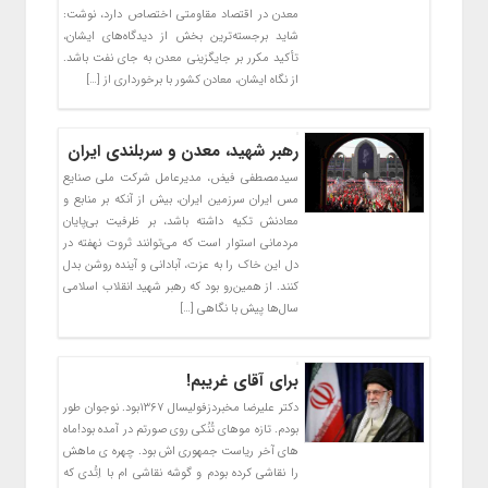
معدن در اقتصاد مقاومتی اختصاص دارد، نوشت:
شاید برجسته‌ترین بخش از دیدگاه‌های ایشان،
تأکید مکرر بر جایگزینی معدن به جای نفت باشد.
از نگاه ایشان، معادن کشور با برخورداری از […]
رهبر شهید، معدن و سربلندی ایران
سیدمصطفی‌‌ فیض، مدیرعامل شرکت ملی صنایع
مس ایران سرزمین ایران، بیش از آنکه بر منابع و
معادنش تکیه داشته باشد، بر ظرفیت بی‌پایان
مردمانی استوار است که می‌توانند ثروت نهفته در
دل این خاک را به عزت، آبادانی و آینده روشن بدل
کنند. از همین‌رو بود که رهبر شهید انقلاب اسلامی
سال‌ها پیش با نگاهی […]
برای آقای غریبم!
دکتر علیرضا مخبردزفولیسال ۱۳۶۷بود. نوجوان طور
بودم. تازه موهای تُنُکی روی صورتم در آمده بود!ماه
های آخر ریاست جمهوری اش بود. چهره ی ماهش
را نقاشی کرده بودم و گوشه نقاشی ام با اِتُدی که