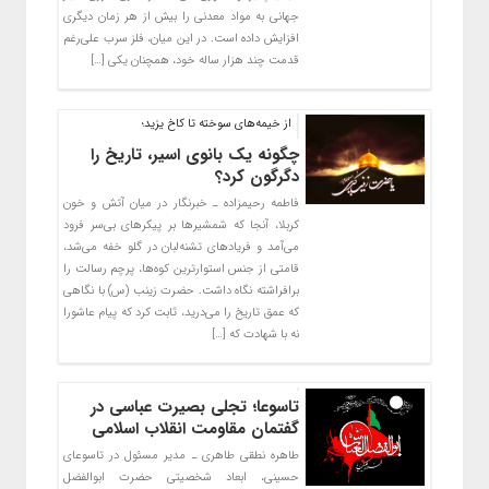
جهانی به مواد معدنی را بیش از هر زمان دیگری
افزایش داده است. در این میان، فلز سرب علی‌رغم
قدمت چند هزار ساله خود، همچنان یکی […]
از خیمه‌های سوخته تا کاخ یزید؛
چگونه یک بانوی اسیر، تاریخ را
دگرگون کرد؟
فاطمه رحیمزاده ـ خبرنگار در میان آتش و خون
کربلا، آنجا که شمشیرها بر پیکرهای بی‌سر فرود
می‌آمد و فریادهای تشنه‌لبان در گلو خفه می‌شد،
قامتی از جنس استوارترین کوه‌ها، پرچم رسالت را
برافراشته نگاه داشت. حضرت زینب (س) با نگاهی
که عمق تاریخ را می‌درید، ثابت کرد که پیام عاشورا
نه با شهادت که […]
تاسوعا؛ تجلی بصیرت عباسی در
گفتمان مقاومت انقلاب اسلامی
طاهره نطقی طاهری ـ مدیر مسئول در تاسوعای
حسینی، ابعاد شخصیتی حضرت ابوالفضل