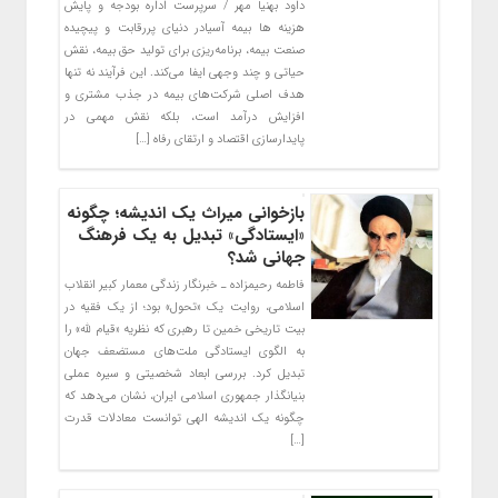
داود بهنیا مهر / سرپرست اداره بودجه و پایش
هزینه ها بیمه آسیادر دنیای پررقابت و پیچیده
صنعت بیمه، برنامه‌ریزی برای تولید حق بیمه، نقش
حیاتی و چند وجهی ایفا می‌کند. این فرآیند نه تنها
هدف اصلی شرکت‌های بیمه در جذب مشتری و
افزایش درآمد است، بلکه نقش مهمی در
پایدارسازی اقتصاد و ارتقای رفاه […]
بازخوانی میراث یک اندیشه؛ چگونه
«ایستادگی» تبدیل به یک فرهنگ
جهانی شد؟
فاطمه رحیمزاده ـ خبرنگار زندگی معمار کبیر انقلاب
اسلامی، روایت یک «تحول» بود؛ از یک فقیه در
بیت تاریخی خمین تا رهبری که نظریه «قیام لله» را
به الگوی ایستادگی ملت‌های مستضعف جهان
تبدیل کرد. بررسی ابعاد شخصیتی و سیره عملی
بنیانگذار جمهوری اسلامی ایران، نشان می‌دهد که
چگونه یک اندیشه الهی توانست معادلات قدرت
[…]