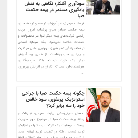
سودآوری آشکار؛ نگاهی به نقش
یادگیری مستمر در بیمه حکمت
صبا
فرهاد محرمی/مدیر آموزش، توسعه و توانمندسازی
بیمه حکمت صبادر دنیای پرشتاب امروز، مزیت
رقابتی شرکت‌های بیمه دیگر تنها در محصولات و
خدمات خلاصه نمی‌شود؛ بلکه سرمایه انسانی
توانمند، یادگیرنده و به‌روز، مهم‌ترین عامل موفقیت
و پایداری سازمان‌هاست. از همین رو، آموزش
دیگر یک هزینه نیست، بلکه سرمایه‌گذاری
هوشمندانه‌ای است که آثار آن در افزایش بهره‌وری،
[…]
چگونه بیمه حکمت صبا با جراحی
استراتژیک پرتفوی، سود خالص
خود را سه برابر کرد؟
احسان طایفی/مدیر روابط عمومی، تبلیغات و
رسانه بیمه حکمت صبا در موضوع مهم مدیریت
ریسک ، موفقیت یک شرکت بیمه تنها در افزایش
تولید نیست ، بلکه در کیفیت تولید نهفته است.
شرکت بیمه حکمت صبا در سال های ۱۴۰۳ و ۱۴۰۴