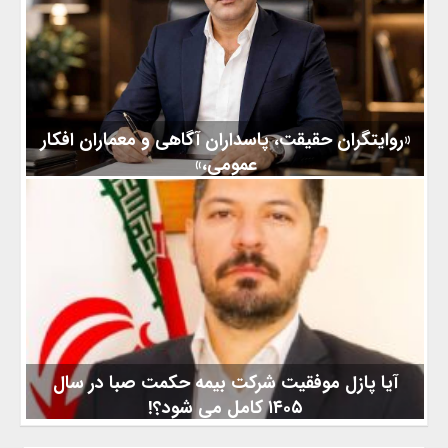
با سؤال شروع می‌شود و با پیگیری ادامه پیدا می‌کند. خبرنگاری فقط
نوشتن چند خط درباره یک اتفاق نیست. پشت هر خبر، معمولاً یک
تلفن، یک گفت‌وگو، چند بار پیگیری و گاهی صبر برای گرفتن پاسخی
است که شاید به این راحتی‌ها به دست نیاید.خبرنگار کسی است که از
کنار موضوعات ساده به‌ راحتی عبور نمی‌کند؛ سؤال می‌پرسد،
«روایتگران حقیقت، پاسداران آگاهی و معماران افکار
عمومی،»
در تقویم ملی ما، ۱۷ مرداد تنها یک تاریخ نیست؛ بلکه یادبودی است از
جسارت، دغدغه‌مندی و تعهدی که در کالبد هر خبرنگار جاری است.
فرارسیدن این روز ملی را به شما فرهیختگانی که با سلاح قلم و
دوربین، در جست‌وجوی بی‌امان حقیقت گام برمی‌دارید و با هر واژه،
دریچه‌ای به سوی آگاهی می‌گشایید، صمیمانه‌ترین تبریکات و
ارادت‌های خود را عرض می‌نمایم. خبرنگار، تنها گزارشگر رویدادها
نیست؛ بلکه او تحلیل‌گر جریان‌های تغییر و شاهد
آیا پازل موفقیت شرکت بیمه حکمت صبا در سال
۱۴۰۵ کامل می شود؟!