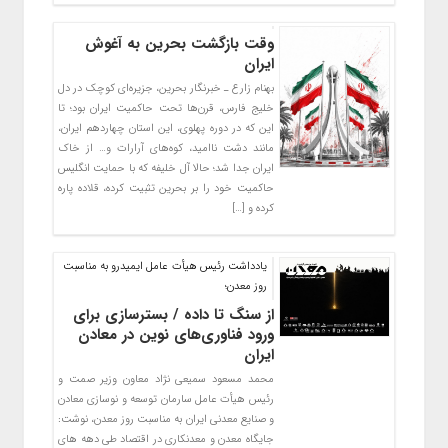
وقت بازگشت بحرین به آغوش
ایران
بهنام زارع ـ خبرنگار بحرین، جزیره‌ای کوچک در دل
خلیج فارس، قرن‌ها تحت حاکمیت ایران بود؛ تا
این که در دوره پهلوی، این استان چهاردهم ایران،
مانند دشت ناامید، کوه‌های آرارات و… از خاک
ایران جدا شد؛ حالا آل خلیفه که با حمایت انگلیس
حاکمیت خود را بر بحرین تثبیت کرده، قلاده پاره
کرده و […]
یادداشت رئیس هیأت عامل ایمیدرو به مناسبت
روز معدن؛
از سنگ تا داده / بسترسازی برای
ورود فناوری‌های نوین در معادن
ایران
محمد مسعود سمیعی نژاد معاون وزیر صمت و
رئیس هیأت عامل سارمان توسعه و نوسازی معادن
و صنایع معدنی ایران به مناسبت روز معدن، نوشت:
جایگاه معدن و معدنکاری در اقتصاد طی دهه های