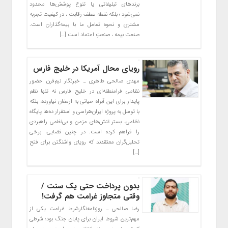
برندهای تبلیغاتی یا تنوع پوشش‌ها محدود
نمی‌شود ؛ بلکه نقطه عطف رقابت ، در کیفیت تجربه
مشتری و نحوه تعامل ما با بیمه‌گذاران است.
صنعت بیمه ، صنعتِ اعتماد است […]
رویای محال آمریکا در خلیج فارس
مهدی صالحی طاهری ـ خبرنگار نیم‌قرن حضور
نظامی فرامنطقه‌ای در خلیج فارس نه تنها نظم
پایدار برای این آبراه حیاتی به ارمغان نیاورده، بلکه
با توسل به پروژه ایران‌هراسی و استقرار ده‌ها پایگاه
نظامی، بستر تنش‌های مزمن و بی‌نظمی راهبردی
را فراهم کرده است. در چنین فضایی، برخی
تحلیل‌گران معتقدند که رویای واشنگتن برای فتح
[…]
بدون پرداخت حتی یک سنت /
وقتی متجاوز غرامت هم گرفت!
رضا صالحی ـ روزنامه‌نگارشرط غرامت یکی از
مهم‌ترین شروط ایران برای پایان جنگ بود؛ شرطی