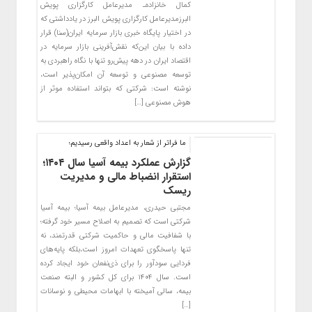
کمال خانزاده‌ـ مدیرعامل کارگزاری پویش
البرزمدیرعامل کارگزاری پویش البرز در یادداشتی که
در اختیار پایگاه خبری بازار سرمایه ایران(سنا) قرار
داده با بیان این‌که نقش‌آفرینی بازار سرمایه در
اقتصاد ایران در دهه پیش‌رو تنها با نگاه راهبردی به
توسعه مصنوعی و توسعه آن امکان‌پذیر است،
نوشته است: شرکتی که بتواند استفاده موثر از
هوش مصنوعی […]
ما فراتر از شعار به اعداد واقعی رسیدیم؛
گزارش عملکرد بیمه آسیا سال ۱۴۰۴؛
استقرار انضباط مالی و مدیریت
ریسک
مجتبی حیدری، مدیرعامل بیمه آسیا؛ بیمه آسیا
شرکتی است که تصمیم به اصلاح مسیر خود گرفته؛
با شفافیت مالی و حاکمیت شرکتی قدرتمند، نه
تنها پاسخگوی تعهدات امروز است،بلکه پایه‌های
فردایی سودآور را برای ذی‌نفعان خود ایجاد کرده
است. سال ۱۴۰۴ برای کل کشور و البته صنعت
بیمه، سالی آمیخته با ابهامات محیطی و نوسانات
[…]