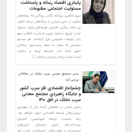
پایداری اقتصاد رسانه و پاسداشت
مسئولیت اجتماعی مطبوعات
مریم کاظمی، روزنامه نگاردر روزگاری که رسانه‌های
مکتوب و حتی بسیاری از رسانه‌های برخط کشور،
زیر فشار سنگین افزایش هزینه‌های تولید محتوا،
چاپ، توزیع، دستمزد نیروی انسانی و کاهش سهم
بازار تبلیغات خصوصی قرار گرفته‌اند، هر تصمیم
سیاستی که بتواند به حفظ زیست‌بوم رسانه‌ای
کشور کمک کند، شایسته توجه و حمایت
است.تمدید برنامه زمان‌بندی انتشار […]
مدیر مجتمع معدنی سرب نخلک در مقاله‌ای
بررسی کرد؛
چشم‌انداز اقتصادی فلز سرب کشور
و جایگاه راهبردی مجتمع معدنی
سرب نخلک در افق ۱۴۱۰
بخش معدن در دهه‌های آینده یکی از مهم‌ترین
پیشران‌های توسعه اقتصادی جهان خواهد بود.
رشد جمعیت، توسعه شهرنشینی، گسترش
زیرساخت‌ها، تحول دیجیتال، انرژی‌های
تجدیدپذیر و فناوری‌های ذخیره‌سازی انرژی، نیاز