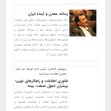
رسانه، معدن و آینده ایران
دکتر محمدمسعود سمیعی‌نژاد، معاون وزیر صنعت،
معدن و تجارت و رئیس هیأت عامل ایمیدرو در
دنیای امروز، توسعه تنها با سرمایه، فناوری و
زیرساخت محقق نمی‌شود؛ بلکه روایت صحیح از
ظرفیت‌ها، دستاوردها و فرصت‌ها نیز یکی از ارکان
اصلی پیشرفت است. هر اندازه بتوانیم تصویری
واقعی، مستند و امیدبخش از توانمندی‌های کشور
ارائه کنیم، مسیر […]
مهرنوش کاشانی/ رئیس اداره توسعه نرم افزار
فناوری اطلاعات بیمه آسیا
فناوری اطلاعات و راهکارهای نوین؛
پیشران تحول صنعت بیمه
صنعت بیمه در سال‌های اخیر با تغییرات شگرفی
مواجه شده است. مشتریان امروزی به دنبال
خدماتی سریع، شفاف و هوشمند هستند و
فرآیندهای سنتی و کاغذی دیگر پاسخگوی نیازهای