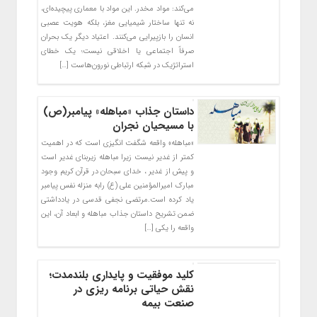
می‌کند: مواد مخدر. این مواد با معماری پیچیده‌ای،
نه تنها ساختار شیمیایی مغز، بلکه هویت عصبی
انسان را بازپیرایی می‌کنند. اعتیاد دیگر یک بحران
صرفاً اجتماعی یا اخلاقی نیست؛ یک خطای
استراتژیک در شبکه ارتباطی نورون‌هاست […]
داستان جذاب «مباهله» پیامبر(ص)
با مسیحیان نجران
«مباهله» واقعه شگفت انگیزى است که در اهمیت
کمتر از غدیر نیست زیرا مباهله زیربناى غدیر است
و پیش از غدیر ، خداى سبحان در قرآن کریم وجود
مبارک امیرالمؤمنین على (ع) رابه منزله نفس پیامبر
یاد کرده است.مرتضی نجفی قدسى در یادداشتی
ضمن تشریح داستان جذاب مباهله و ابعاد آن، این
واقعه‌ را یکی […]
کلید موفقیت و پایداری بلندمدت؛
نقش حیاتی برنامه ریزی در
صنعت بیمه