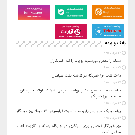
احسان طایفی/مدیر روابط عمومی، تبلیغات و رسانه بیمه حکمت صبا
در دنیای متلاطم اقتصاد امروز ، صنعت بیمه بیش از هر زمان دیگری
نیازمند گذار از رویکردهای سنتی به استراتژی‌های پویا و پاسخگو
است.به تازگی دکتر بهاری‌فر مدیرعامل در نشست شورای مدیران
شرکت ، با ترسیم مسیر پیش‌رو ، چشم‌انداز عملیاتی امسال را تبیین
و محورهای تحول شرکت را معرفی نمودند. محوریت این تحول ،
تمرکز بر توسعه بیمه‌های زندگی و اتکال به مفهوم توسعه پایدار
بانک و بیمه
17 مرداد 1405
سنگ را معدن می‌سازد؛ روایت را قلم خبرنگاران
17 مرداد 1405
بزرگداشت روز خبرنگار در شرکت نفت سپاهان
17 مرداد 1405
پیام محمد جامعی مدیر روابط عمومی شرکت فولاد خوزستان به
مناسبت روز خبرنگار
17 مرداد 1405
پیام تبریک علی رسولیان، به مناسبت فرارسیدن ۱۷ مرداد روز خبرنگار
17 مرداد 1405
روز خبرنگار فرصتی برای بازنگری در جایگاه رسانه و تقویت اعتماد
متقابل است