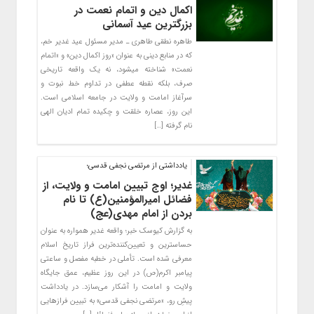
اکمال دین و اتمام نعمت در
بزرگترین عید آسمانی
طاهره نطقی طاهری ـ مدیر مسئول عید غدیر خم،
که در منابع دینی به عنوان «روز اکمال دین» و «اتمام
نعمت» شناخته میشود، نه یک واقعه تاریخی
صرف، بلکه نقطه عطفی در تداوم خط نبوت و
سرآغاز امامت و ولایت در جامعه اسلامی است.
این روز، عصاره خلقت و چکیده تمام ادیان الهی
نام گرفته […]
یادداشتی از مرتضی نجفی قدسی؛
غدیر؛ اوج تبیین امامت و ولایت، از
فضائل امیرالمؤمنین(ع) تا نام
بردن از امام مهدی(عج)
به گزارش کیوسک خبر؛ واقعه غدیر همواره به عنوان
حساسترین و تعیین‌کننده‌ترین فراز تاریخ اسلام
معرفی شده است. تأملی در خطبه مفصل و ساعتی
پیامبر اکرم(ص) در این روز عظیم، عمق جایگاه
ولایت و امامت را آشکار می‌سازد. در یادداشت
پیشِ رو، «مرتضی نجفی قدسی» به تبیین فرازهایی