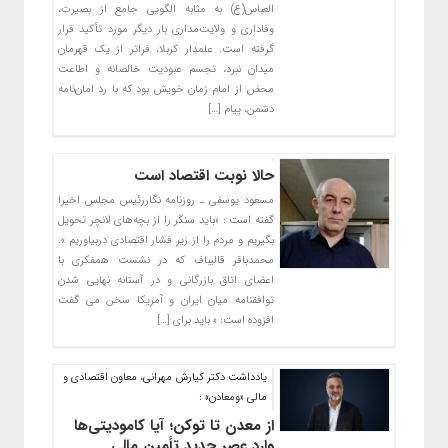
العباس(ع) به مثابه الگویی جامع از بصیرت،
وفاداری و ولایت‌مداری بار دیگر مورد تأکید قرار
گرفته است. علمدار کربلا، فراتر از یک قهرمان
میدان نبرد، تجسم عبودیت خالصانه و اطاعت
محض از امام زمان خویش بود که با رد امان‌نامه
دشمن، پیام […]
حالا نوبت اقتصاد است
مسعود یوسفی ـ روزنامه نگاررئیس مجلس اخیرا
گفته است : «باید سنگر را از بچه‌های لانچر تحویل
بگیریم و مردم را از زیر فشار اقتصادی دربیاوریم ».
محمدباقر قالیباف که در نشست همفکری با
اعضای اتاق بازرگانی و در آستانه نهایی شدن
توافقنامه میان ایران و آمریکا سخن می گفت
افزوده است: « باید برای […]
یادداشت دکتر کیارش مهرانی، معاون اقتصادی و
مالی «ومعادن» :
از معدن تا توکن؛ آیا کامودیتی‌ها
وارد عصر جدید تأمین مالی