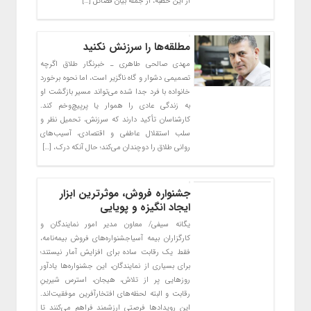
از این خطبه، از جمله بیان فضائل […]
مطلقه‌ها را سرزنش نکنید
مهدی صالحی طاهری ـ خبرنگار طلاق اگرچه
تصمیمی دشوار و گاه ناگزیر است، اما نحوه برخورد
خانواده با فرد جدا شده می‌تواند مسیر بازگشت او
به زندگی عادی را هموار یا پرپیچ‌وخم کند.
کارشناسان تأکید دارند که سرزنش، تحمیل نظر و
سلب استقلال عاطفی و اقتصادی، آسیب‌های
روانی طلاق را دوچندان می‌کند؛ حال آنکه درک، […]
جشنواره فروش، موثرترین ابزار
ایجاد انگیزه و پویایی
یگانه سیفی/ معاون مدیر امور نمایندگان و
کارگزاران بیمه آسیاجشنواره‌های فروش بیمه‌نامه،
فقط یک رقابت ساده برای افزایش آمار نیستند؛
برای بسیاری از نمایندگان، این جشنواره‌ها یادآور
روزهایی پر از تلاش، هیجان، استرس شیرینِ
رقابت و البته لحظه‌های افتخارآفرین موفقیت‌اند.
این رویدادها فرصتی ارزشمند فراهم می‌کنند تا