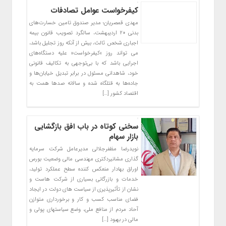
کیفرخواست عوامل تصادفات
مهدی قمصریان؛ مدیر صندوق تامین خسارت‌های
بدنی ۲۰ اردیبهشت، سالگرد تصویب قانون بیمه
اجباری شخص ثالث، بیش از آنکه روز تجلیل باشد،
می تواند روز «کیفرخواست» علیه دستگاه‌های
اجرایی باشد که با بی‌توجهی به تکالیف قانونی
خود، شاهدانی مسئول در برابر تبدیل خیابان‌ها و
جاده‌ها به قتلگاه شده و سالانه صدها همت به
اقتصاد کشور […]
سخنی کوتاه در باب افق بازگشایی
بازار سهام
نویدرضا مظفرجلالی مدیرعامل شرکت سرمایه
گذاری مشانیردکتری مهندسی مالی وضعیت بورس
اوراق بهادار منعکس کننده سطح عملکرد تولید،
خدمات و بازرگانی بسیاری از شرکت هاست و
نشان از تأثیرپذیری از سیاست های دولت در ایجاد
فضای مناسب کسب و کار و برخورداری متوازن
آحاد مردم از منافع ملی، وضع سیاستهای پولی و
مالی در بهبود […]