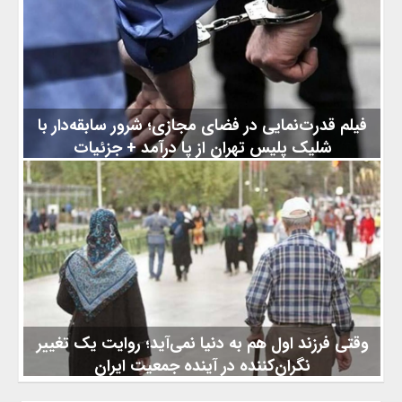
که فراتر از پیشگیری از بیماری‌های قلبی و سرطان، بر کیفیت زندگی
روزمره و حفظ استقلال عملکردی افراد مسن متمرکز است. کلید
استقلال در دوران سالمندی به گزارش کیوسک خبر، در حالی که
بسیاری از تحقیقات پیشین بر نقش مکمل‌ها در پیشگیری از
بیماری‌های جدی نظیر سرطان و بیماری‌های قلبی عروقی
فیلم قدرت‌نمایی در فضای مجازی؛ شرور سابقه‌دار با
شلیک پلیس تهران از پا درآمد + جزئیات
انتشار یک ویدیوی تکان‌دهنده از ضرب‌وشتم بانوان توسط یک شرور
سابقه‌دار در فضای مجازی، تیم اطلاعاتی پلیس تهران بزرگ را به تکاپو
انداخت. ساعت یک بامداد پنجشنبه، مأموران در خیابان خرمشهر به
سراغ متهم رفتند؛ اما او که با سلاح سرد به مقابله برخاسته بود، با
شلیک هدفمند پلیس از ناحیه هر دو پا و دست چپ هدف قرار گرفت
و عملیات دستگیری با موفقیت به پایان رسید. به گزارش کیوسک خبر،
ماجرا از آنجا آغاز شد که کلیپی از قدرت‌نمایی و
وقتی فرزند اول هم به دنیا نمی‌آید؛ روایت یک تغییر
نگران‌کننده در آینده جمعیت ایران