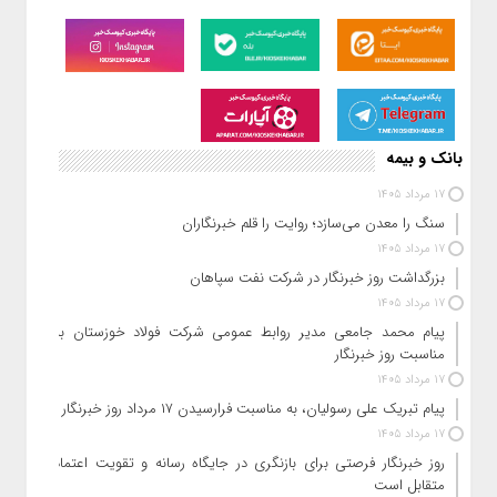
صدای زنگ خطر جمعیت، این بار بلندتر از همیشه به گوش می‌رسد.
اگر تا چند سال پیش نگرانی‌ها بر کاهش تعداد فرزند سوم و چهارم
متمرکز بود، امروز آمارها از اتفاقی عمیق‌تر خبر می‌دهند؛ خانواده‌های
ایرانی نه‌تنها تمایل کمتری به داشتن فرزند دوم و سوم دارند، بلکه تولد
فرزند اول نیز با افت محسوسی روبه‌رو شده است. این یعنی مسئله
دیگر صرفاً کاهش فرزندآوری نیست، بلکه میل به آغاز زندگی خانوادگی
و ورود به تجربه والد شدن نیز در حال
بانک و بیمه
17 مرداد 1405
سنگ را معدن می‌سازد؛ روایت را قلم خبرنگاران
17 مرداد 1405
بزرگداشت روز خبرنگار در شرکت نفت سپاهان
17 مرداد 1405
پیام محمد جامعی مدیر روابط عمومی شرکت فولاد خوزستان به
مناسبت روز خبرنگار
17 مرداد 1405
پیام تبریک علی رسولیان، به مناسبت فرارسیدن ۱۷ مرداد روز خبرنگار
17 مرداد 1405
روز خبرنگار فرصتی برای بازنگری در جایگاه رسانه و تقویت اعتماد
متقابل است